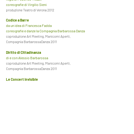
coreografie di Virgilio Sieni
produzione Teatro di Verona 2012
Codice a Barre
da un idea di Francesca Fadda
coreografie e danze la Compagnia Barbarossa Danza
coproduzione Art Meeting, Manicomi Aperti,
Compagnia BarbarossaDanza 2011
Diritto di Cittadinanza
di e con Alessio Barbarossa
coproduzione Art Meeting, Manicomi Aperti,
Compagnia BarbarossaDanza 2011
Le Concert Invisible
ideato da Rita Spadola
produzione Compagnia Caranas
108 - 2011
La Ribalta
ideato da Franca Melis
coproduzione La Luna negli Occhi,
Compagnia Incroci Creativi 2011
Ritorno alle Origini
ideato da Lorena Piccapietra e Luca Fanni