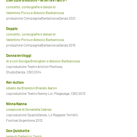
Esercizio d'Ascolto - la terra e l'altro -
concetto, coreografie e danze di
Valentino Porcu e Alessio Barbarossa
produzione CompagniaBarbarossaDanza 2021
Doppio
concetto, coreografie e danze di
Valentino Porcu e Alessio Barbarossa
produzione CompagniaBarbarossaDanza 2015
Donna ieri/oggi
di e con Giorgia Breviglieri e Alessio Barbarossa
coproduzione Teatro Ariston Mantova,
StudioDanza, CBD 2014
Rel-Action
ideato da Brandon Brando Aaron
coproduzione Teatro Nanny Loi, Magavaga, CBD 2013
Ninna Nanna
creazione di Donatella Cabras
coproduzione SpazioDanza, Le Ragazze Terribili,
Festival Argentiera 2012
Don Quichotte
regia di Federico Tiezzi,