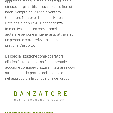
approfondimenti in medicina tradizionale
cinese, corpi sottili, oli essenziali e fiori di
bach. Sempre nel 2022 è diventato
Operatore Master e Olistico in Forest
Bathing|Shinrin Yoku: Un'esperienza
immersiva in natura che, promette di
aiutare le persone a rigenerarsi, attraverso
un percorso caratterizzato da diverse
pratiche d'ascolto.
La specializzazione come operatore
olistico è stata un passo fondamentale per
acquisire consapevolezza e integrare nuovi
strumenti nella pratica della danza e
nell'approccio alla conduzione dei gruppi.
D A N Z A T O R E
p e r l e s e g u e n t i c r e a z i o n i