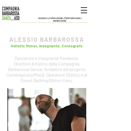
RICERCA |
FORMAZIONE | PERFORMANCE |
BENESSERE
ALESSIO BARBAROSSA
Holistic Mover, Insegnante, Coreografo
Danzatore e insegnante freelance,
D
irettore Artistico della
Compagnia
Barbarossa Danza, f
ondatore del progetto
Contemporary Mood, Operatore Olistico e di
Forest Bathing/Shinrn Yoku.