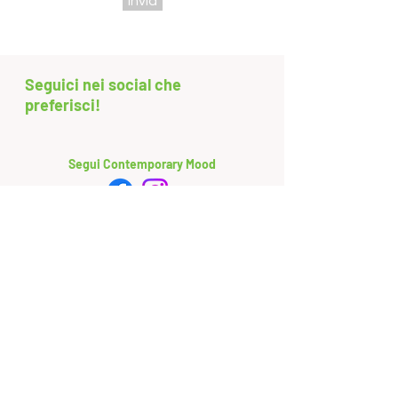
Invia
Seguici nei social che
preferisci!
Segui Contemporary Mood
Segui Compagnia Barbarossa Danza
Valentino Porcu
Alessio Barbarossa