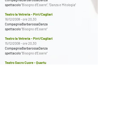
spettacolo
"Bisogno d'Essere", "Danza e Mitologia"
Teatro la Vetreria - Pirri/Cagliari
16/12/2008 - ore 20,30
CompagniaBarbarossaDanza
spettacolo
"Bisogno d’Essere"
Teatro la Vetreria - Pirri/Cagliari
15/12/2008 - ore 20,30
CompagniaBarbarossaDanza
spettacolo
"Bisogno d'Essere"
Teatro Sacro Cuore - Quartu
07/11/2008 - ore 20,30
CompagniaBarbarossaDanza
spettacolo
"Bisogno d’Essere"
Teatro Auditorium - Cagliari
24/10/2008 - ore 20,30
CompagniaBarbarossaDanza
spettacolo
“Bisogno d’Essere”
Scopri di più su
Compagnia Barbarossa Danza