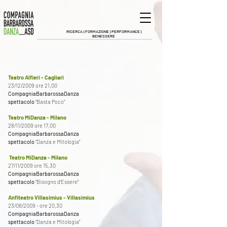
RICERCA |
FORMAZIONE | PERFORMANCE |
BENESSERE
Teatro Alfieri - Cagliari
23/12/2009 ore 21,00
CompagniaBarbarossaDanza
spettacolo
“Basta Poco”
Teatro MiDanza - Milano
28/11/2009 ore 17,00
CompagniaBarbarossaDanza
spettacolo
"Danza e Mitologia”
Teatro MiDanza - Milano
27/11/2009 ore 15,30
CompagniaBarbarossaDanza
spettacolo
“Bisogno d'Essere”
Anfiteatro Villasimius - Villasimius
23/08/2009 - ore 20,30
CompagniaBarbarossaDanza
spettacolo
“Danza e Mitologia”