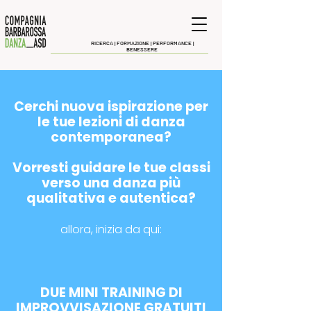
RICERCA |
FORMAZIONE | PERFORMANCE |
BENESSERE
Cerchi nuova ispirazione per
le tue lezioni di danza
contemporanea?
Vorresti guidare le tue classi
verso una danza più
qualitativa e autentica?
allora, inizia da qui:
DUE MINI TRAINING DI
IMPROVVISAZIONE GRATUITI