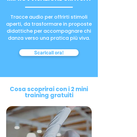
Tracce audio per offrirti stimoli
aperti, da trasformare in proposte
didattiche per accompagnare chi
danza verso una pratica più viva.
Scaricali ora!
Cosa scoprirai con i 2 mini
training gratuiti