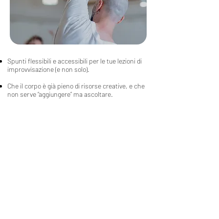
Spunti flessibili e accessibili per le tue lezioni di
improvvisazione (e non solo).
Che il corpo è già pieno di risorse creative, e che
non serve “aggiungere” ma ascoltare.
In che modo i 5 sensi possano condurre la danza,
attivando una presenza più viva e incarnata.
Come l’ascolto anatomico renda il movimento più
autentico, rispettoso e personale.
Che improvvisare non è solo un atto artistico, ma
anche una forma di meditazione, capace di
centrare e radicare.
Scaricali ora!