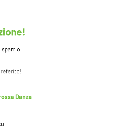
zione!
n spam o
referito!
rossa Danza
cu