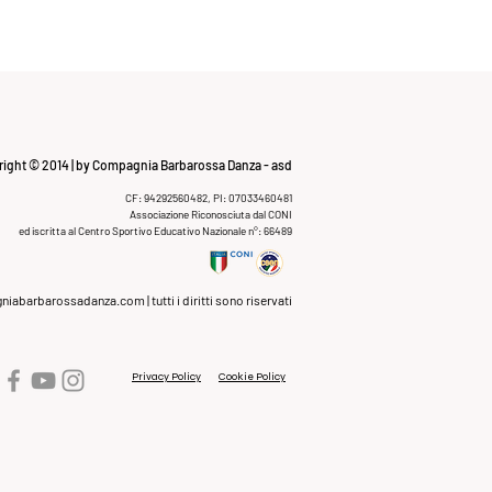
ight © 2014 | by Compagnia Barbarossa Danza - asd
CF: 94292560482, PI: 07033460481
Associazione Riconosciuta dal CONI
ed iscritta al Centro Sportivo Educativo Nazionale n°: 66489
niabarbarossadanza.com
| tutti i diritti sono riservati
Privacy Policy
Cookie Policy